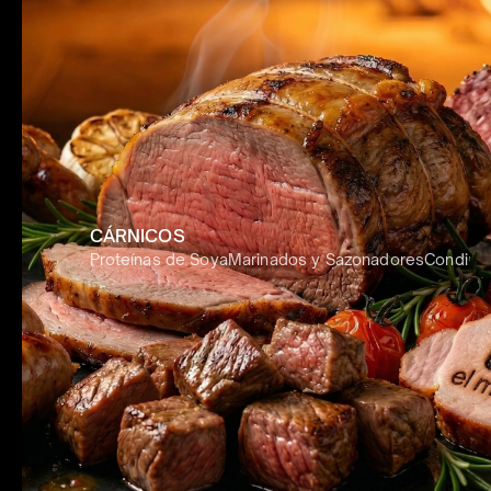
CÁRNICOS
Proteínas de Soya
Marinados y Sazonadores
Condime