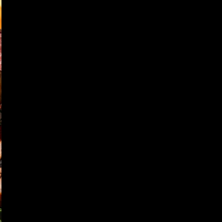
ntos 
Coberturas y Empanizadores
Carrageninas
Conservadores 
M