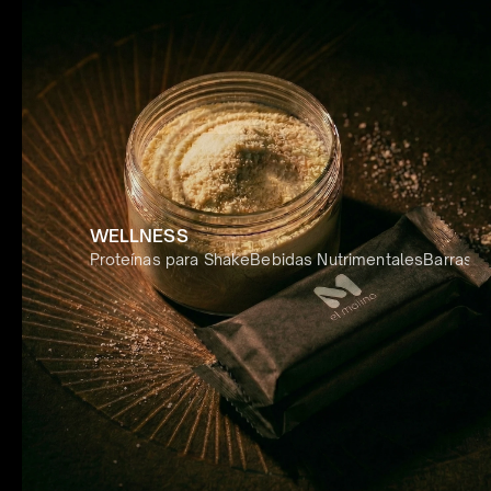
WELLNESS
Proteínas para Shake
Bebidas Nutrimentales
Barras d