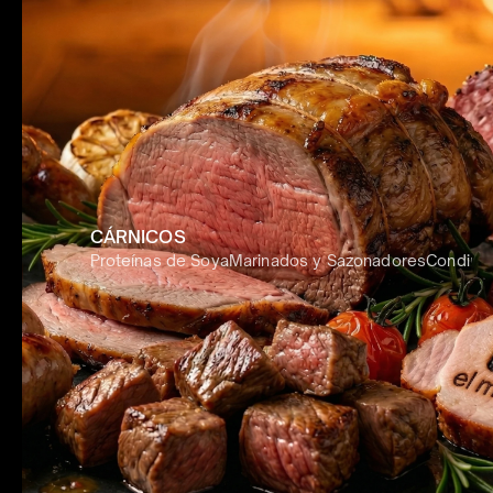
CÁRNICOS
Proteínas de Soya
Marinados y Sazonadores
Condime