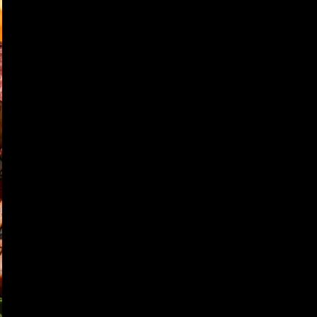
ntos 
Coberturas y Empanizadores
Carrageninas
Conservadores 
M