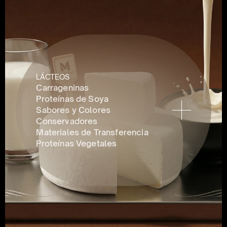
LÁCTEOS
Carrageninas
Proteínas de Soya
Sabores y Colores
Conservadores 
Materiales de Transferencia
Proteínas Vegetales