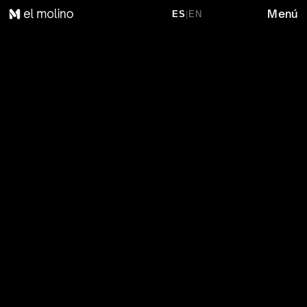
Menú
ES
|
EN
C
O
N
E
L
F
I
N
D
E
B
R
I
N
D
A
R
L
O
S
P
R
O
D
U
C
T
O
S
D
E
L
A
M
Á
S
A
L
T
A
C
A
L
I
D
A
D
T
E
N
E
M
O
S
A
L
I
A
N
Z
A
S
C
O
M
E
R
C
I
A
L
E
S
B
I
E
N
D
E
F
I
N
I
D
A
S
Y
P
E
N
S
A
D
A
S
P
A
R
A
E
L